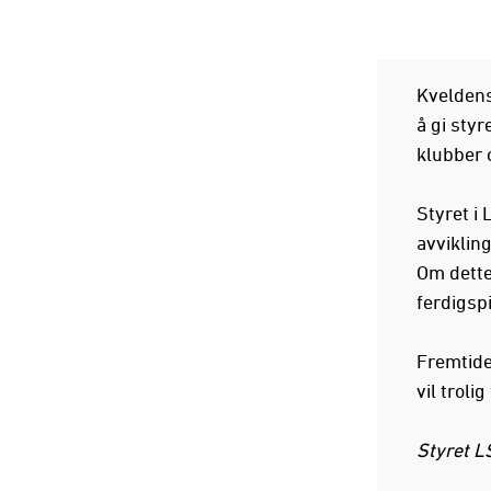
Kveldens
å gi sty
klubber 
Styret i
avviklin
Om dette 
ferdigspi
Fremtide
vil trolig
Styret L