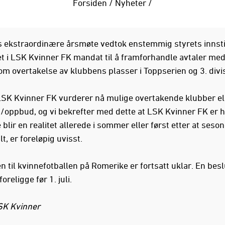
Forsiden
/
Nyheter
/
 ekstraordinære årsmøte vedtok enstemmig styrets innsti
ret i LSK Kvinner FK mandat til å framforhandle avtaler me
om overtakelse av klubbens plasser i Toppserien og 3. divis
 LSK Kvinner FK vurderer nå mulige overtakende klubber el
g/oppbud, og vi bekrefter med dette at LSK Kvinner FK er hi
blir en realitet allerede i sommer eller først etter at seso
lt, er foreløpig uvisst.
n til kvinnefotballen på Romerike er fortsatt uklar. En bes
 foreligge før 1. juli.
SK Kvinner