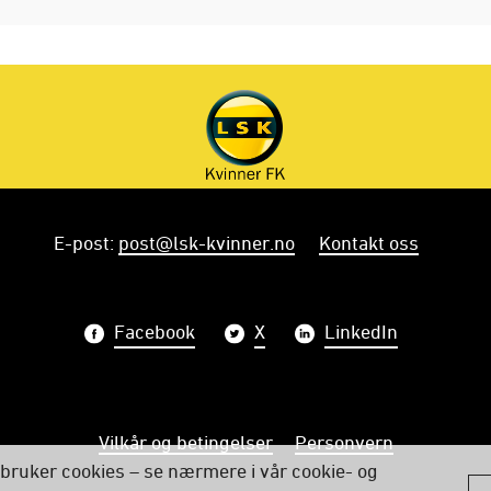
E-post
:
post@lsk-kvinner.no
Kontakt oss
Facebook
X
LinkedIn
Vilkår og betingelser
Personvern
bruker cookies – se nærmere i vår cookie- og