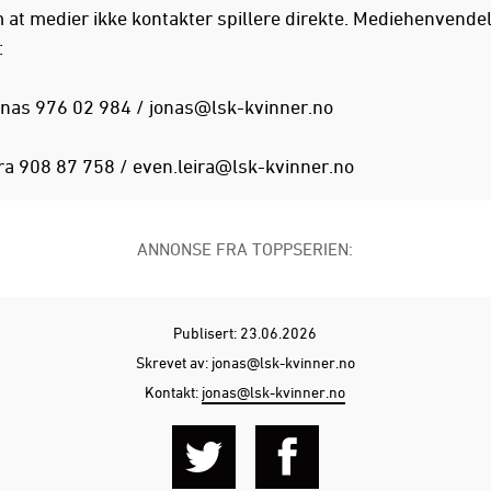
m at medier ikke kontakter spillere direkte. Mediehenvende
:
nas 976 02 984 / jonas@lsk-kvinner.no
ra 908 87 758 / even.leira@lsk-kvinner.no
ANNONSE FRA TOPPSERIEN:
Publisert: 23.06.2026
Skrevet av: jonas@lsk-kvinner.no
Kontakt:
jonas@lsk-kvinner.no