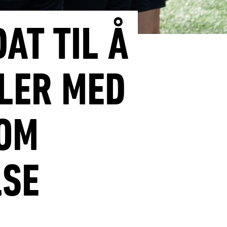
AT TIL Å
LER MED
 OM
LSE