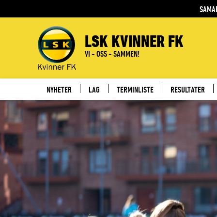
SAMA
LSK KVINNER FK
VI - OSS - SAMMEN!
NYHETER
LAG
TERMINLISTE
RESULTATER