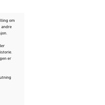
lling om
d andre
jon.
ler
storie.
ngen er
lutning