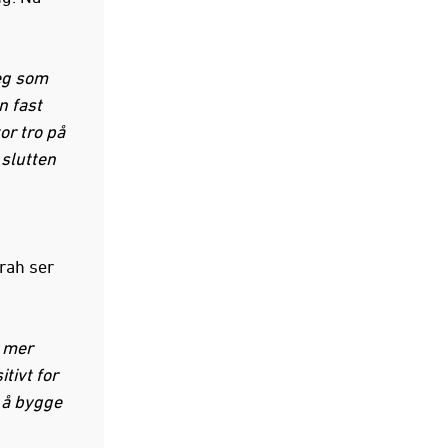
meg som
n fast
or tro på
 slutten
rah ser
g mer
itivt for
r å bygge