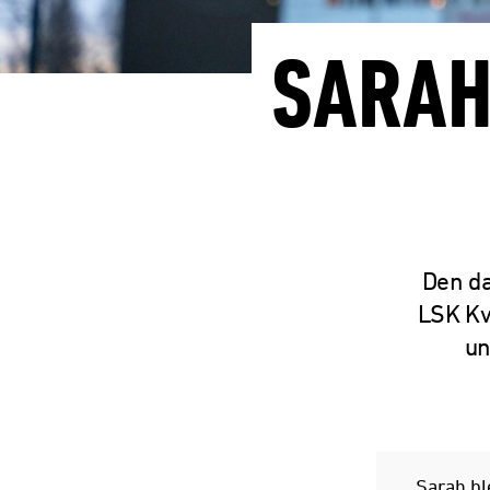
SARAH
Den da
LSK Kvi
un
Sarah bl