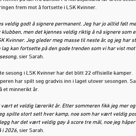
ringen frem mot å fortsette i LSK Kvinner.
es veldig godt å signere permanent. Jeg har jo alltid følt 
v klubben, men det kjennes veldig riktig å nå signere som e
K Kvinner. Jeg gleder meg masse til neste år, og jeg har st
m lag kan fortsette på den gode trenden som vi har vist mot
 sesong,
sier Sarah.
ste sesong i LSK Kvinner har det blitt 22 offisielle kamper.
peren har spilt seg gradvis inn i laget utover sesongen. Sa
å et minnerikt år.
r vært et veldig lærerikt år. Etter sommeren fikk jeg mer o
g jeg spilte stort sett hver kamp, noe som har vært veldig pos
llegg har det vært veldig gøy å score tre mål, noe jeg håpe
 i 2026,
sier Sarah.