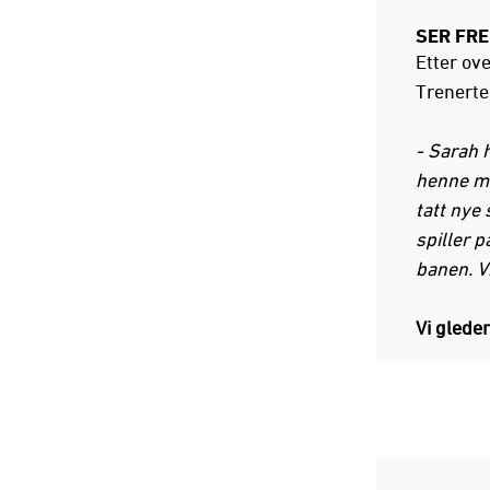
SER FRE
Etter ov
Trenerte
- Sarah h
henne me
tatt nye 
spiller 
banen. Vi
Vi gleder