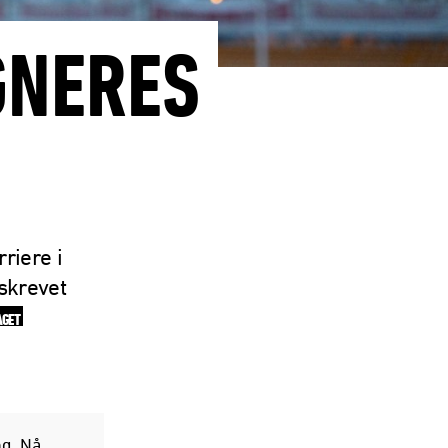
GNERES
riere i
 skrevet
AGET
ng. Nå