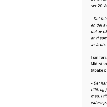
ser 20-å
- Det føl
en del a
del av LS
at vi so
av årets
I sin før
Midtstop
tilbake p
- Det ha
tillit, o
meg. I ti
videre på