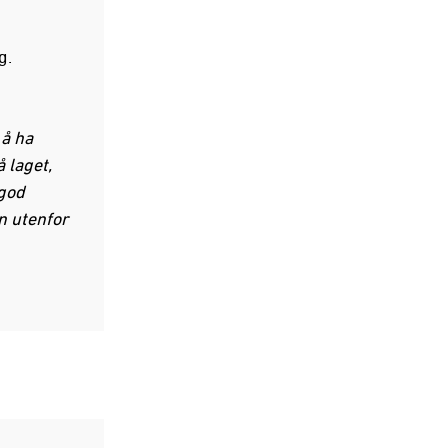
g.
 å ha
 laget,
 god
n utenfor