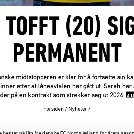
 TOFFT (20) SI
PERMANENT
nske midtstopperen er klar for å fortsette sin kar
nner etter at låneavtalen har gått ut. Sarah har
der på en kontrakt som strekker seg ut 2026.
A-L
Forsiden
/
Nyheter
/
e hentet på lån fra danske FC Nordsjælland før årets seso