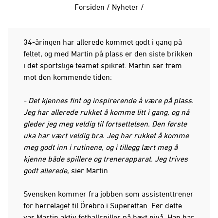
Forsiden
/
Nyheter
/
34-åringen har allerede kommet godt i gang på
feltet, og med Martin på plass er den siste brikken
i det sportslige teamet spikret. Martin ser frem
mot den kommende tiden:
- Det kjennes fint og inspirerende å være på plass.
Jeg har allerede rukket å komme litt i gang, og nå
gleder jeg meg veldig til fortsettelsen. Den første
uka har vært veldig bra. Jeg har rukket å komme
meg godt inn i rutinene, og i tillegg lært meg å
kjenne både spillere og trenerapparat. Jeg trives
godt allerede
, sier Martin.
Svensken kommer fra jobben som assistenttrener
for herrelaget til Örebro i Superettan. Før dette
var Martin aktiv fotballspiller på høyt nivå. Han har