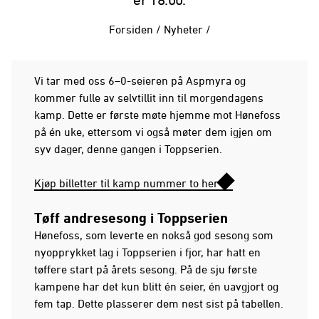
Forsiden
/
Nyheter
/
Vi tar med oss 6–0-seieren på Aspmyra og
kommer fulle av selvtillit inn til morgendagens
kamp. Dette er første møte hjemme mot Hønefoss
på én uke, ettersom vi også møter dem igjen om
syv dager, denne gangen i Toppserien.
Kjøp billetter til kamp nummer to her
Tøff andresesong i Toppserien
Hønefoss, som leverte en nokså god sesong som
nyopprykket lag i Toppserien i fjor, har hatt en
tøffere start på årets sesong. På de sju første
kampene har det kun blitt én seier, én uavgjort og
fem tap. Dette plasserer dem nest sist på tabellen.