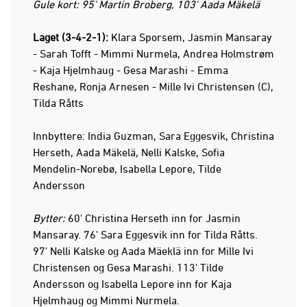
Gule kort: 95' Martin Broberg, 103' Aada Mäkelä
Laget (3-4-2-1):
Klara Sporsem, Jasmin Mansaray
- Sarah Tofft - Mimmi Nurmela, Andrea Holmstrøm
- Kaja Hjelmhaug - Gesa Marashi - Emma
Reshane, Ronja Arnesen - Mille Ivi Christensen (C),
Tilda Råtts
Innbyttere: India Guzman, Sara Eggesvik, Christina
Herseth, Aada Mäkelä, Nelli Kalske, Sofia
Mendelin-Norebø, Isabella Lepore, Tilde
Andersson
Bytter:
60' Christina Herseth inn for Jasmin
Mansaray. 76' Sara Eggesvik inn for Tilda Råtts.
97' Nelli Kalske og Aada Mäeklä inn for Mille Ivi
Christensen og Gesa Marashi. 113' Tilde
Andersson og Isabella Lepore inn for Kaja
Hjelmhaug og Mimmi Nurmela.