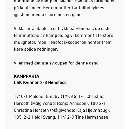
minuttene av kampen, skaper Hønefoss farligheter
på kontringer. Fem minutter før fulltid lykkes
gjestene med å score nok en gang.
Vi klarer å etablere et trykk på Hønefoss de siste
to minuttene av kampen, og vi kommer til to store
muligheter, men Hønefoss-keeperen henter frem
flere solide redninger.
Vi er med det ute av cupen for denne gang.
KAMPFAKTA
LSK Kvinner 2-3 Hønefoss
17' 0-1 Malene Dunsby (17), 65' 1-1 Christina
Herseth (Målgivende: Ronja Arnesen), 100 2-1
Christina Herseth (Målgivende: Kaja Hjelmhaug),
105' 2-2 Heidi Svang, 114' 2-3 Tine Hermansen